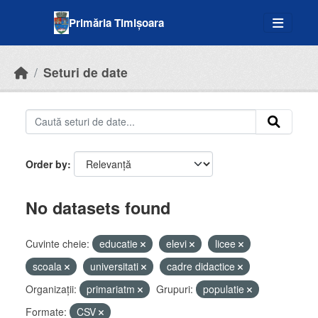
Skip to main content
Primăria Timișoara
Seturi de date
Order by
No datasets found
Cuvinte cheie:
educatie
elevi
licee
scoala
universitati
cadre didactice
Organizații:
primariatm
Grupuri:
populatie
Formate:
CSV