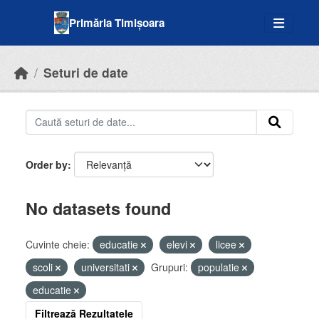
Skip to main content
Primăria Timișoara
Seturi de date
Order by
No datasets found
Cuvinte cheie:
educatie
elevi
licee
scoli
universitati
Grupuri:
populatie
educatie
Filtrează Rezultatele