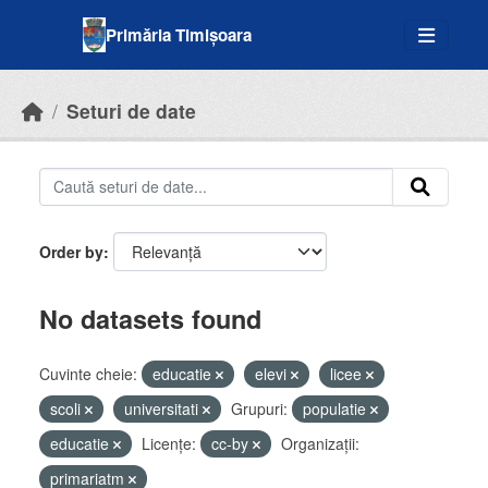
Skip to main content
Primăria Timișoara
Seturi de date
Order by
No datasets found
Cuvinte cheie:
educatie
elevi
licee
scoli
universitati
Grupuri:
populatie
educatie
Licenţe:
cc-by
Organizații:
primariatm