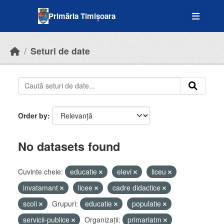
Skip to main content
Primăria Timișoara
Seturi de date
Order by
No datasets found
Cuvinte cheie:
educatie
elevi
liceu
invatamant
licee
cadre didactice
scoli
Grupuri:
educatie
populatie
servicii-publice
Organizații:
primariatm