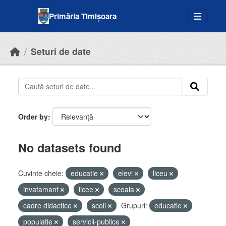
Skip to main content
Primăria Timișoara
Seturi de date
Order by
No datasets found
Cuvinte cheie:
educatie
elevi
liceu
invatamant
licee
scoala
cadre didactice
scoli
Grupuri:
educatie
populatie
servicii-publice