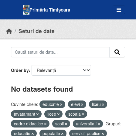
Skip to main content
Primăria Timișoara
Seturi de date
Order by
No datasets found
Cuvinte cheie:
educatie
elevi
liceu
invatamant
licee
scoala
cadre didactice
scoli
universitati
Grupuri:
educatie
populatie
servicii-publice