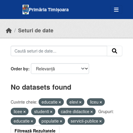
Skip to main content
Primăria Timișoara
Seturi de date
Order by
No datasets found
Cuvinte cheie:
educatie
elevi
liceu
licee
studenti
cadre didactice
Grupuri:
educatie
populatie
servicii-publice
Filtrează Rezultatele