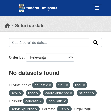
Skip to main content
Primăria Timișoara
Seturi de date
Order by
No datasets found
Cuvinte cheie:
educatie
elevi
liceu
scoli
licee
cadre didactice
studenti
Grupuri:
educatie
populatie
servicii-publice
Formate:
CSV
Organizații: