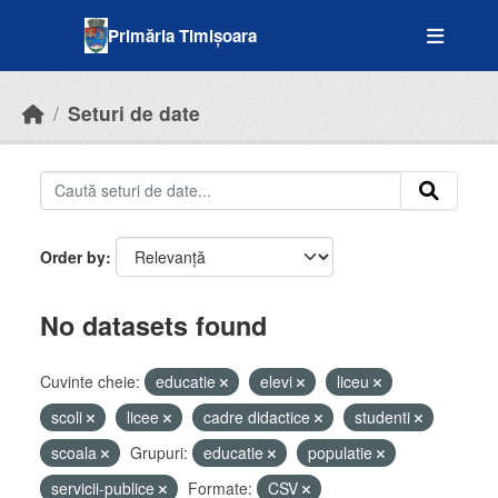
Skip to main content
Primăria Timișoara
Seturi de date
Order by
No datasets found
Cuvinte cheie:
educatie
elevi
liceu
scoli
licee
cadre didactice
studenti
scoala
Grupuri:
educatie
populatie
servicii-publice
Formate:
CSV