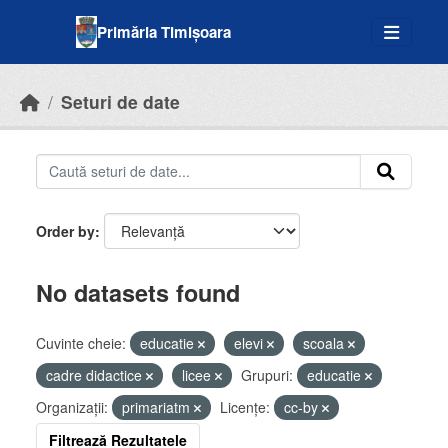
Skip to main content
Primăria Timișoara
Seturi de date
Order by
No datasets found
Cuvinte cheie:
educatie
elevi
scoala
cadre didactice
licee
Grupuri:
educatie
Organizații:
primariatm
Licenţe:
cc-by
Filtrează Rezultatele