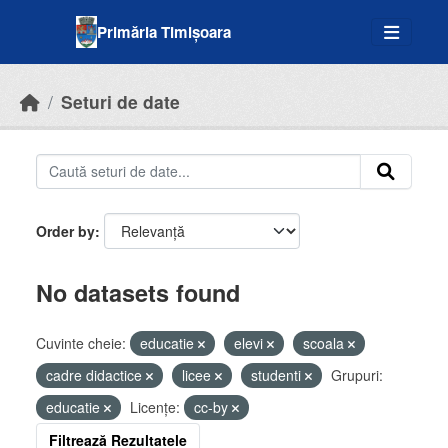
Skip to main content
Primăria Timișoara
Seturi de date
Order by
No datasets found
Cuvinte cheie:
educatie
elevi
scoala
cadre didactice
licee
studenti
Grupuri:
educatie
Licenţe:
cc-by
Filtrează Rezultatele