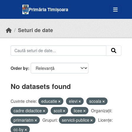
Skip to main content
Primăria Timișoara
Seturi de date
Order by
No datasets found
Cuvinte cheie:
educatie
elevi
scoala
cadre didactice
scoli
licee
Organizații:
primariatm
Grupuri:
servicii-publice
Licenţe:
cc-by