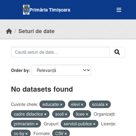
Skip to main content
Primăria Timișoara
Seturi de date
Order by
No datasets found
Cuvinte cheie:
educatie
elevi
scoala
cadre didactice
scoli
licee
Organizații:
primariatm
Grupuri:
servicii-publice
Licenţe:
cc-by
Formate:
CSV