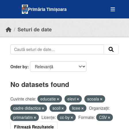
Skip to main content
Primăria Timișoara
Seturi de date
Order by
No datasets found
Cuvinte cheie:
educatie
elevi
scoala
cadre didactice
scoli
licee
Organizații:
primariatm
Licenţe:
cc-by
Formate:
CSV
Filtrează Rezultatele