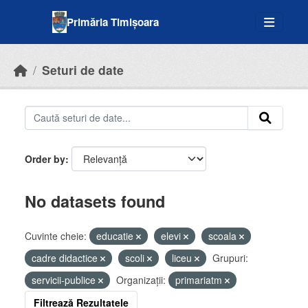
Skip to main content
Primăria Timișoara
Seturi de date
Order by
No datasets found
Cuvinte cheie:
educatie
elevi
scoala
cadre didactice
scoli
liceu
Grupuri:
servicii-publice
Organizații:
primariatm
Filtrează Rezultatele