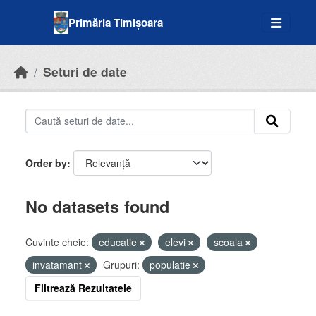
Skip to main content
Primăria Timișoara
Seturi de date
Order by
No datasets found
Cuvinte cheie:
educatie
elevi
scoala
invatamant
Grupuri:
populatie
Filtrează Rezultatele