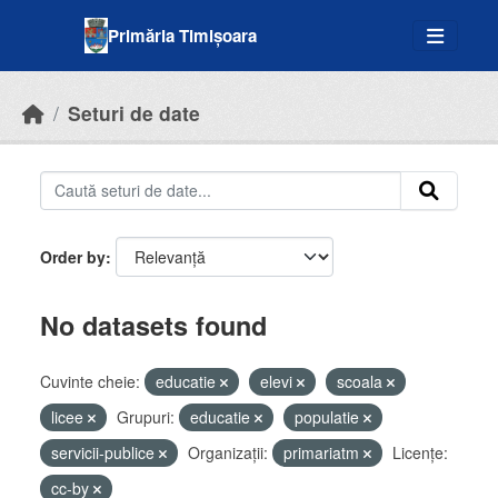
Skip to main content
Primăria Timișoara
Seturi de date
Order by
No datasets found
Cuvinte cheie:
educatie
elevi
scoala
licee
Grupuri:
educatie
populatie
servicii-publice
Organizații:
primariatm
Licenţe:
cc-by