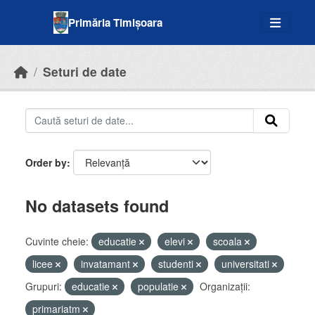
Skip to main content
Primăria Timișoara
Seturi de date
Order by
No datasets found
Cuvinte cheie:
educatie
elevi
scoala
licee
invatamant
studenti
universitati
Grupuri:
educatie
populatie
Organizații:
primariatm