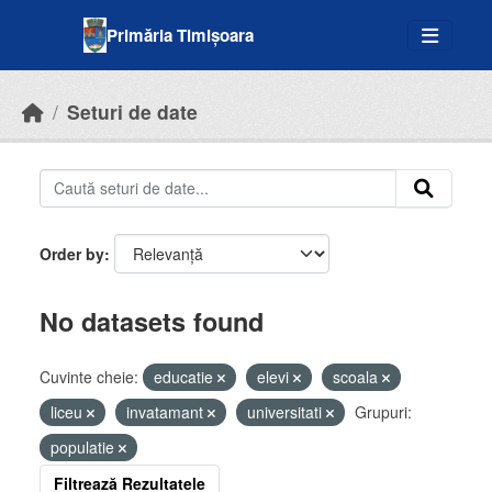
Skip to main content
Primăria Timișoara
Seturi de date
Order by
No datasets found
Cuvinte cheie:
educatie
elevi
scoala
liceu
invatamant
universitati
Grupuri:
populatie
Filtrează Rezultatele