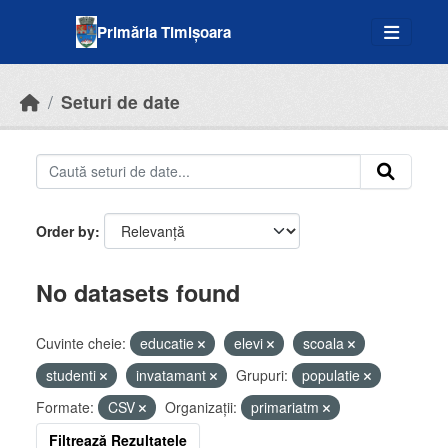
Skip to main content
Primăria Timișoara
Seturi de date
Order by
No datasets found
Cuvinte cheie:
educatie
elevi
scoala
studenti
invatamant
Grupuri:
populatie
Formate:
CSV
Organizații:
primariatm
Filtrează Rezultatele