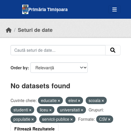
Skip to main content
Primăria Timișoara
Seturi de date
Order by
No datasets found
Cuvinte cheie:
educatie
elevi
scoala
studenti
liceu
universitati
Grupuri:
populatie
servicii-publice
Formate:
CSV
Filtrează Rezultatele