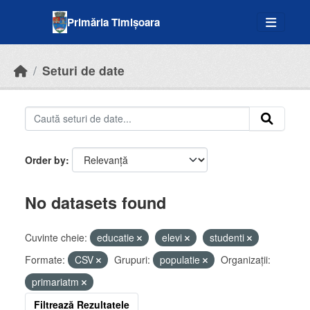
Skip to main content
Primăria Timișoara
Seturi de date
Order by
No datasets found
Cuvinte cheie:
educatie
elevi
studenti
Formate:
CSV
Grupuri:
populatie
Organizații:
primariatm
Filtrează Rezultatele