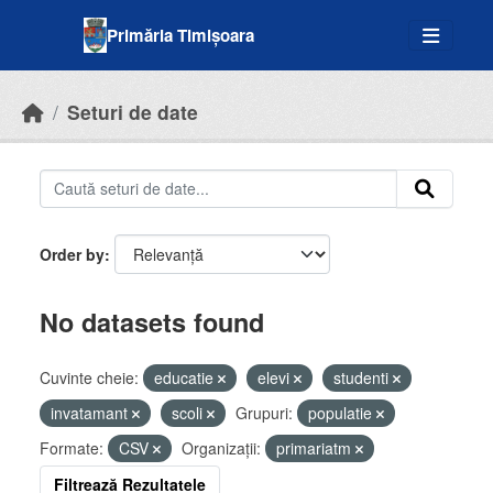
Skip to main content
Primăria Timișoara
Seturi de date
Order by
No datasets found
Cuvinte cheie:
educatie
elevi
studenti
invatamant
scoli
Grupuri:
populatie
Formate:
CSV
Organizații:
primariatm
Filtrează Rezultatele