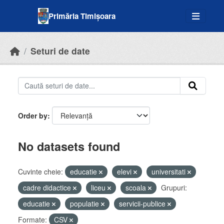
Skip to main content
Primăria Timișoara
Seturi de date
Order by
No datasets found
Cuvinte cheie:
educatie
elevi
universitati
cadre didactice
liceu
scoala
Grupuri:
educatie
populatie
servicii-publice
Formate:
CSV