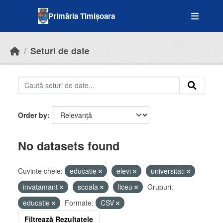
Skip to main content
Primăria Timișoara
Seturi de date
Order by
No datasets found
Cuvinte cheie:
educatie
elevi
universitati
invatamant
scoala
liceu
Grupuri:
educatie
Formate:
CSV
Filtrează Rezultatele