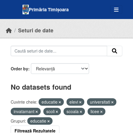
Skip to main content
Primăria Timișoara
Seturi de date
Order by
No datasets found
Cuvinte cheie:
educatie
elevi
universitati
invatamant
scoli
scoala
licee
Grupuri:
educatie
Filtrează Rezultatele