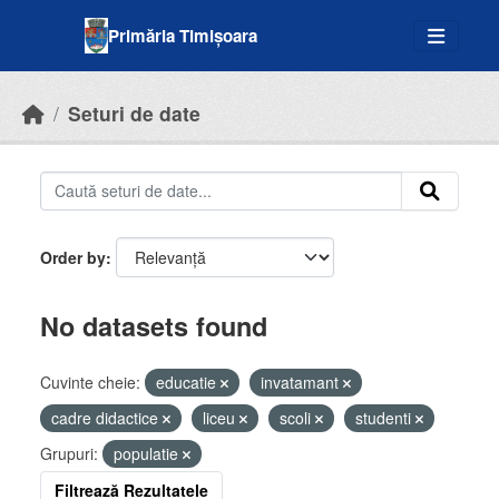
Skip to main content
Primăria Timișoara
Seturi de date
Order by
No datasets found
Cuvinte cheie:
educatie
invatamant
cadre didactice
liceu
scoli
studenti
Grupuri:
populatie
Filtrează Rezultatele