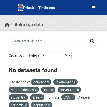
Skip to main content
Primăria Timișoara
Seturi de date
Order by
No datasets found
Cuvinte cheie:
educatie
invatamant
cadre didactice
liceu
universitati
studenti
licee
Formate:
CSV
Grupuri:
educatie
populatie