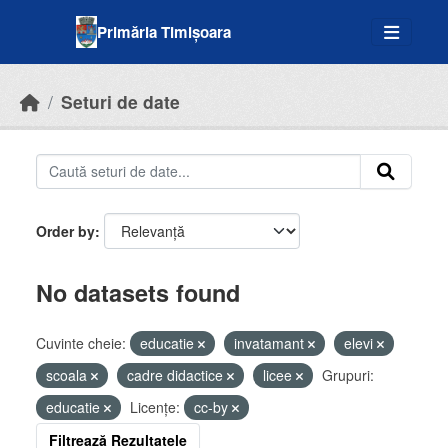
Skip to main content
Primăria Timișoara
Seturi de date
Order by
No datasets found
Cuvinte cheie:
educatie
invatamant
elevi
scoala
cadre didactice
licee
Grupuri:
educatie
Licenţe:
cc-by
Filtrează Rezultatele