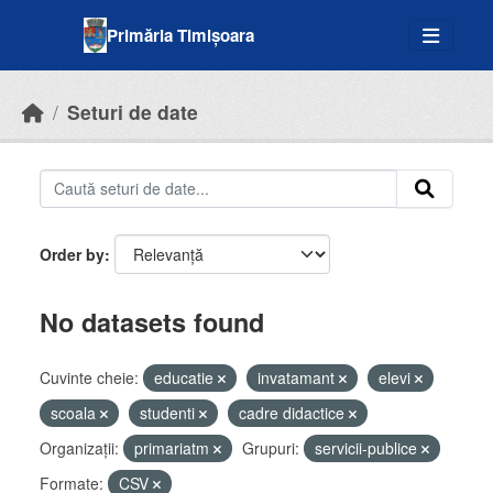
Skip to main content
Primăria Timișoara
Seturi de date
Order by
No datasets found
Cuvinte cheie:
educatie
invatamant
elevi
scoala
studenti
cadre didactice
Organizații:
primariatm
Grupuri:
servicii-publice
Formate:
CSV