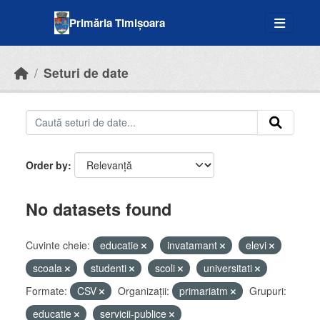
Skip to main content
Primăria Timișoara
Seturi de date
Order by
No datasets found
Cuvinte cheie:
educatie
invatamant
elevi
scoala
studenti
scoli
universitati
Formate:
CSV
Organizații:
primariatm
Grupuri:
educatie
servicii-publice