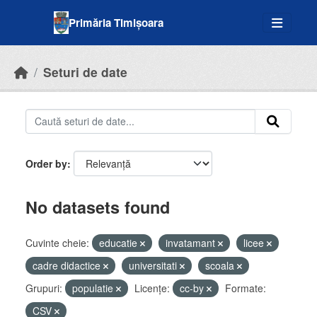
Skip to main content
Primăria Timișoara
Seturi de date
Order by
No datasets found
Cuvinte cheie:
educatie
invatamant
licee
cadre didactice
universitati
scoala
Grupuri:
populatie
Licenţe:
cc-by
Formate:
CSV