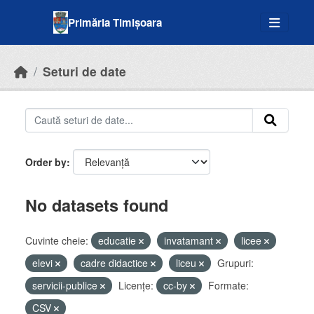
Skip to main content
Primăria Timișoara
Seturi de date
Order by
No datasets found
Cuvinte cheie:
educatie
invatamant
licee
elevi
cadre didactice
liceu
Grupuri:
servicii-publice
Licenţe:
cc-by
Formate:
CSV