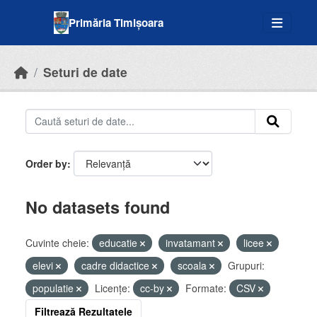
Skip to main content
Primăria Timișoara
Seturi de date
Order by
No datasets found
Cuvinte cheie:
educatie
invatamant
licee
elevi
cadre didactice
scoala
Grupuri:
populatie
Licenţe:
cc-by
Formate:
CSV
Filtrează Rezultatele