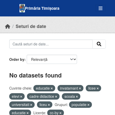
Skip to main content
Primăria Timișoara
Seturi de date
Order by
No datasets found
Cuvinte cheie:
educatie
invatamant
licee
elevi
cadre didactice
scoala
universitati
liceu
Grupuri:
populatie
educatie
Licenţe:
cc-by