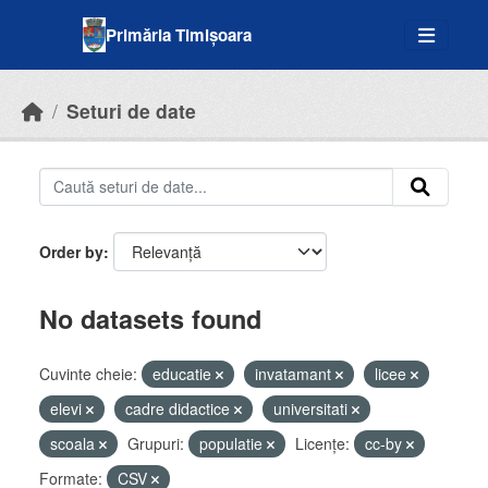
Skip to main content
Primăria Timișoara
Seturi de date
Order by
No datasets found
Cuvinte cheie:
educatie
invatamant
licee
elevi
cadre didactice
universitati
scoala
Grupuri:
populatie
Licenţe:
cc-by
Formate:
CSV