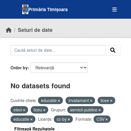
Skip to main content
Primăria Timișoara
Seturi de date
Order by
No datasets found
Cuvinte cheie:
educatie
invatamant
licee
elevi
liceu
Grupuri:
servicii-publice
educatie
Licenţe:
cc-by
Formate:
CSV
Filtrează Rezultatele