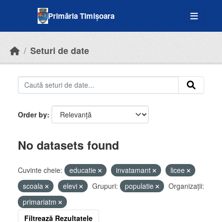
Skip to main content
Primăria Timișoara
Seturi de date
Order by
No datasets found
Cuvinte cheie:
educatie
invatamant
licee
scoala
elevi
Grupuri:
populatie
Organizații:
primariatm
Filtrează Rezultatele