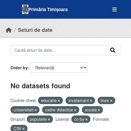
Skip to main content
Primăria Timișoara
Seturi de date
Order by
No datasets found
Cuvinte cheie:
educatie
invatamant
licee
universitati
cadre didactice
scoala
Grupuri:
populatie
Licenţe:
cc-by
Formate:
CSV