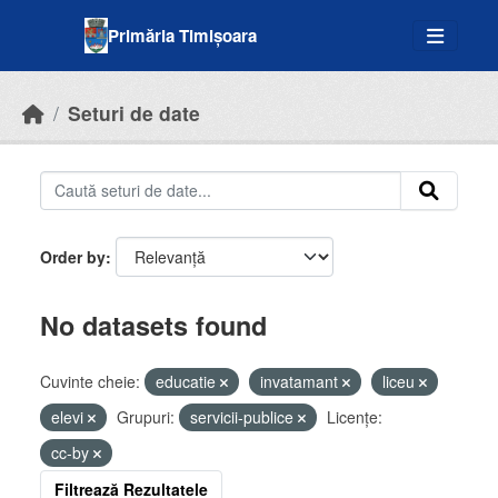
Skip to main content
Primăria Timișoara
Seturi de date
Order by
No datasets found
Cuvinte cheie:
educatie
invatamant
liceu
elevi
Grupuri:
servicii-publice
Licenţe:
cc-by
Filtrează Rezultatele