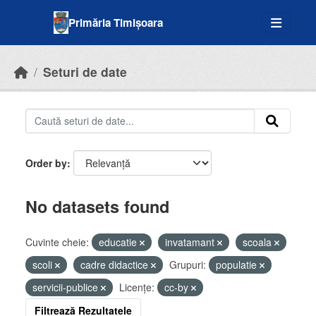
Skip to main content
Primăria Timișoara
Seturi de date
Order by
No datasets found
Cuvinte cheie:
educatie
invatamant
scoala
scoli
cadre didactice
Grupuri:
populatie
servicii-publice
Licenţe:
cc-by
Filtrează Rezultatele