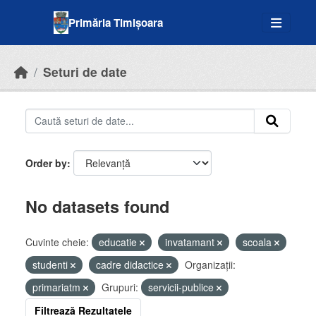
Skip to main content
Primăria Timișoara
Seturi de date
Order by
No datasets found
Cuvinte cheie:
educatie
invatamant
scoala
studenti
cadre didactice
Organizații:
primariatm
Grupuri:
servicii-publice
Filtrează Rezultatele