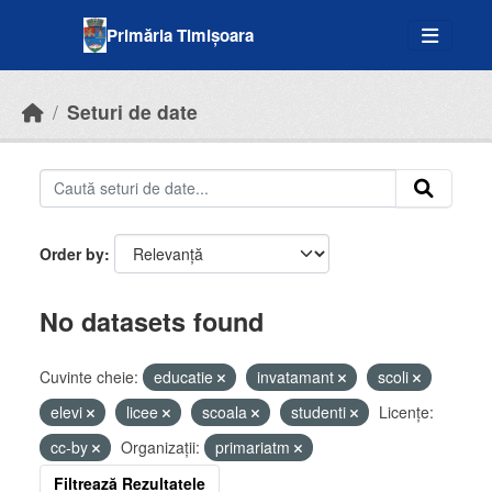
Skip to main content
Primăria Timișoara
Seturi de date
Order by
No datasets found
Cuvinte cheie:
educatie
invatamant
scoli
elevi
licee
scoala
studenti
Licenţe:
cc-by
Organizații:
primariatm
Filtrează Rezultatele