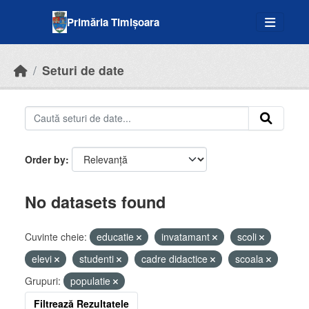
Skip to main content
Primăria Timișoara
Seturi de date
Order by
No datasets found
Cuvinte cheie:
educatie
invatamant
scoli
elevi
studenti
cadre didactice
scoala
Grupuri:
populatie
Filtrează Rezultatele