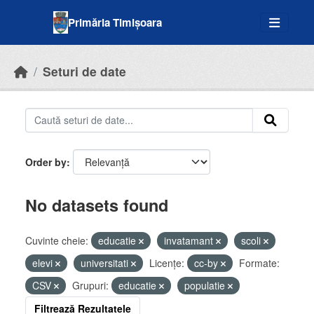
Skip to main content
Primăria Timișoara
Seturi de date
Order by
No datasets found
Cuvinte cheie:
educatie
invatamant
scoli
elevi
universitati
Licenţe:
cc-by
Formate:
CSV
Grupuri:
educatie
populatie
Filtrează Rezultatele