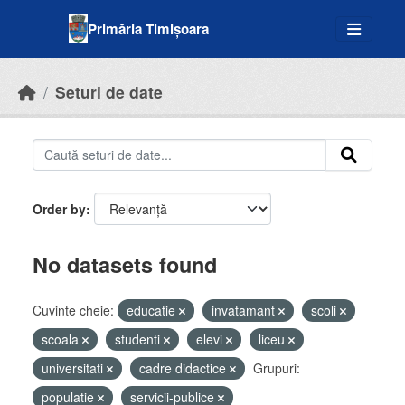
Skip to main content
Primăria Timișoara
Seturi de date
Order by
No datasets found
Cuvinte cheie:
educatie
invatamant
scoli
scoala
studenti
elevi
liceu
universitati
cadre didactice
Grupuri:
populatie
servicii-publice