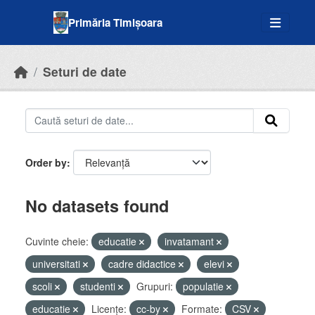
Skip to main content
Primăria Timișoara
Seturi de date
Order by
No datasets found
Cuvinte cheie:
educatie
invatamant
universitati
cadre didactice
elevi
scoli
studenti
Grupuri:
populatie
educatie
Licenţe:
cc-by
Formate:
CSV