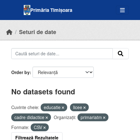
Skip to main content
Primăria Timișoara
Seturi de date
Order by
No datasets found
Cuvinte cheie:
educatie
licee
cadre didactice
Organizații:
primariatm
Formate:
CSV
Filtrează Rezultatele