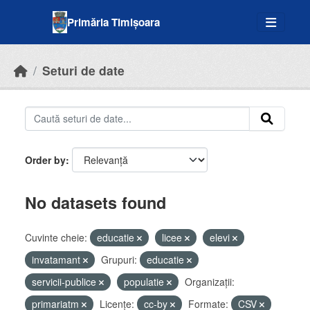
Skip to main content
Primăria Timișoara
Seturi de date
Order by
No datasets found
Cuvinte cheie:
educatie
licee
elevi
invatamant
Grupuri:
educatie
servicii-publice
populatie
Organizații:
primariatm
Licenţe:
cc-by
Formate:
CSV