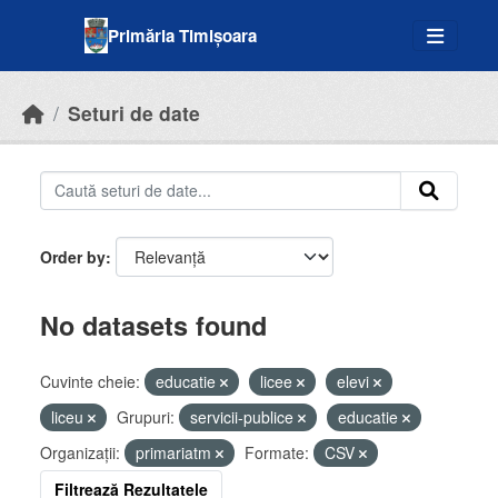
Skip to main content
Primăria Timișoara
Seturi de date
Order by
No datasets found
Cuvinte cheie:
educatie
licee
elevi
liceu
Grupuri:
servicii-publice
educatie
Organizații:
primariatm
Formate:
CSV
Filtrează Rezultatele